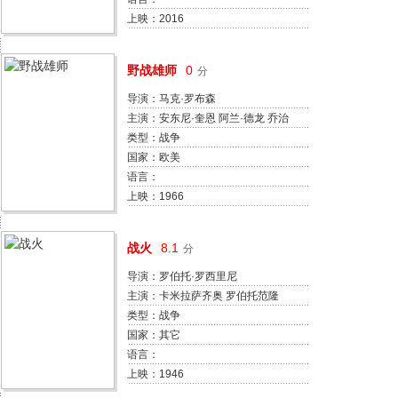
戈尔·凡·德塞尔
上映：2016
野战雄师
0
分
导演：马克·罗布森
主演：安东尼·奎恩 阿兰·德龙 乔治
·席格 米歇尔·摩根 克劳迪娅·卡汀
类型：战争
娜
国家：欧美
语言：
上映：1966
战火
8.1
分
导演：罗伯托·罗西里尼
主演：卡米拉萨齐奥 罗伯托范隆
多茨·约翰逊 Alfonsino Pasca 玛丽
类型：战争
亚·米琪 加尔·摩尔 哈丽特·梅丁 伦
国家：其它
佐·阿万佐 威廉·塔布斯 戴尔·埃德
语言：
蒙兹
上映：1946