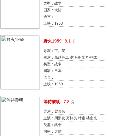
王澍 李小燕 李健 于中义 周森冠 程
类型：战争
汉焜
国家：大陆
语言：
上映：1963
野火1959
8.1
分
导演：市川昆
主演：船越英二 泷泽修 米奇·柯蒂
斯 潮万太郎 山茶花究 佐野浅夫 稻
类型：战争
叶义男 早川雄三 浜村纯
国家：日本
语言：
上映：1959
等待黎明
7.8
分
导演：梁普智
主演：周润发 万梓良 叶童 楼南光
周金江 秦贵宝 林志泰 林富伟 方茹
类型：战争
彭润祥
国家：大陆