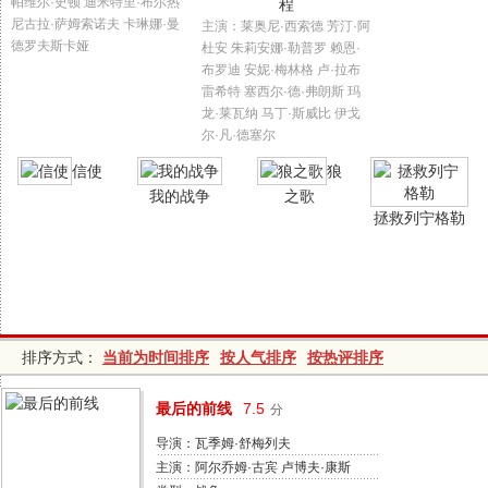
帕维尔·史顿 迪米特里·布尔热
程
尼古拉·萨姆索诺夫 卡琳娜·曼
主演：莱奥尼·西索德 芳汀·阿
德罗夫斯卡娅
杜安 朱莉安娜·勒普罗 赖恩·
布罗迪 安妮·梅林格 卢·拉布
雷希特 塞西尔·德·弗朗斯 玛
龙·莱瓦纳 马丁·斯威比 伊戈
尔·凡·德塞尔
信使
狼
我的战争
之歌
拯救列宁格勒
排序方式：
当前为时间排序
按人气排序
按热评排序
最后的前线
7.5
分
导演：瓦季姆·舒梅列夫
主演：阿尔乔姆·古宾 卢博夫·康斯