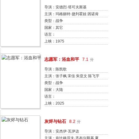
导演：安德烈·塔可夫斯基
主演：玛格丽特·捷列霍娃 因诺肯
季·斯莫克图诺夫斯基 奥列格·扬科
类型：战争
夫斯基 菲利普·扬科夫斯基 伊格纳
国家：其它
特·丹尼尔采夫 尼古拉·格林科 阿拉
语言：
·基米多娃 尤里·纳扎罗夫 安纳托利
上映：1975
·索洛尼岑 亚历山大·米沙林
志愿军：浴血和平
7.1
分
导演：陈凯歌
主演：张子枫 宋佳 朱亚文 陈飞宇
彭昱畅 肖央 王砚辉 郭涛 王传君 周
类型：战争
政杰
国家：大陆
语言：
上映：2025
灰烬与钻石
8.2
分
导演：安杰伊·瓦伊达
主演：兹比格涅夫·齐布尔斯基 夏