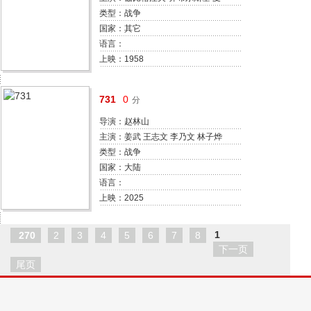
娃·克尔齐塞夫斯卡 瓦克劳·扎斯特
类型：战争
泽金斯基 亚当·帕夫利科夫斯基 博
国家：其它
古米尔·科别拉 扬·切切尔斯基
语言：
Stanislaw Milski Artur Mlodnicki
上映：1958
Halina Kwiatkowska Ignacy
Machowski
731
0
分
导演：赵林山
主演：姜武 王志文 李乃文 林子烨
孙茜 冯文娟 温碧霞 李善玉 张琪 李
类型：战争
彧
国家：大陆
语言：
上映：2025
1
270
2
3
4
5
6
7
8
下一页
尾页