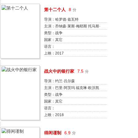
第十二个人
8
分
导演：哈罗德·兹瓦特
主演：乔纳森·莱斯·梅耶斯 托马斯·
古勒斯塔德 玛丽·布洛克胡斯 戈尔·
类型：战争
维加·霍尔 马丁·基弗 克里斯托弗·
国家：其它
乔格森 阿克塞尔·巴罗·阿森 玛蒂尔
语言：
德·索菲·亨里克森 麦德斯·斯加德·
上映：2017
彼得森
战火中的银行家
7.5
分
导演：约兰·吕尔森
主演：巴里·阿茨玛 福克琳·欧沃凯
尔克 皮埃尔·波克玛 雷蒙德·提哈瑞
类型：战争
马德奥·范·德·格里恩 雅普·斯派克
国家：其它
斯 弗雷德克·布姆 Sijtze van der
语言：
Meer 克里斯蒂安·伯恩查特
上映：2018
得闲谨制
6.9
分