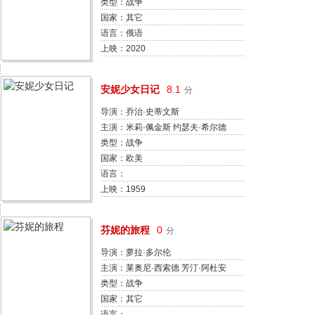
坦丁诺娃 Igor Yudin 亚力克萨·巴杜
类型：战争
科夫 叶甫根尼·戴亚特洛夫 谢尔盖·
国家：其它
别兹鲁科夫 罗曼·马佳诺夫 叶卡婕
语言：俄语
琳娜·列德尼科娃 小谢尔盖·邦达尔
上映：2020
最后的前线
丘克 达里亚 瓦西里·米什琴科 帕维
尔·史顿 迪米特里·布尔热 尼古拉·
安妮少女日记
8.1
分
萨姆索诺夫 卡琳娜·曼德罗夫斯卡
娅
导演：乔治·史蒂文斯
主演：米莉·佩金斯 约瑟夫·希尔德
克劳特 谢利·温特斯 理查德·贝梅尔
类型：战争
古斯蒂·胡伯 娄·雅可比 黛安·贝克
国家：欧美
道格拉斯·斯宾塞 多迪·希斯 埃德·
语言：
温
上映：1959
芬妮的旅程
0
分
导演：萝拉·多尔伦
主演：莱奥尼·西索德 芳汀·阿杜安
朱莉安娜·勒普罗 赖恩·布罗迪 安妮
类型：战争
·梅林格 卢·拉布雷希特 塞西尔·德·
国家：其它
弗朗斯 玛龙·莱瓦纳 马丁·斯威比 伊
语言：