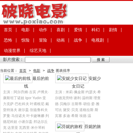
首页
电影
动作
喜剧
爱情
科幻
剧情
恐怖
惊险
冒险
动画
战争
电视剧
动漫世界
综艺天地
影片搜索：
当前位置：
首页
>
电影
>
战争
图表排序
最后的前
安妮少
线
女日记
主演：阿尔乔姆·古宾 卢博夫·
主演：米莉·佩金斯 约瑟夫·希
康斯坦丁诺娃 Igor Yudin 亚
尔德克劳特 谢利·温特斯 理查
力克萨·巴杜科夫 叶甫根尼·戴
德·贝梅尔 古斯蒂·胡伯 娄·雅
亚特洛夫 谢尔盖·别兹鲁科夫
可比 黛安·贝克 道格拉斯·斯
罗曼·马佳诺夫 叶卡婕琳娜·列
宾塞 多迪·希斯 埃德·温
德尼科娃 小谢尔盖·邦达尔丘
芬妮的旅
克 达里亚 瓦西里·米什琴科