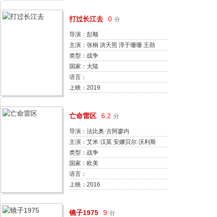
打过长江去
0
分
导演：彭顺
主演：张桐 洪天照 淳于珊珊 王劲
松 于越 杨轶 赵滨 许雅婷 姬晓飞
类型：战争
聂远
国家：大陆
语言：
上映：2019
亡命雷区
6.2
分
导演：法比奥·古阿廖内
法比奥·瑞希纳洛
主演：艾米·汉莫 安娜贝尔·沃利斯
汤姆·库伦 朱丽叶特·奥布瑞 杰夫·
类型：战争
贝尔 克林特·戴尔 卢卡·佩洛斯 大卫
国家：欧美
·柯克·特雷勒
语言：
上映：2016
镜子1975
9
分