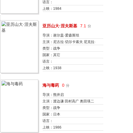
语言：
上映：1984
亚历山大·涅夫斯基
7.1
分
导演：谢尔盖·爱森斯坦
迪米特里·瓦西里耶夫
主演：尼古拉·切尔卡索夫 尼克拉·
奥赫洛普科夫 安德烈·阿布里科索
类型：战争
夫 Dmitriy Orlov Varvara
国家：其它
Massalitinova Aleksandra
语言：
Danilova 谢尔盖·比林尼科夫
上映：1938
Naum Rogozhin 费奥多尔·奥迪诺
科夫 Ivan Klyukvin
海与毒药
0
分
导演：熊井启
主演：渡边谦 田村高广 奥田瑛二
岸田今日子 成田三树夫 根岸季衣
类型：战争
神山繁 西田健 辻万长 津嘉山正种
国家：日本
语言：
上映：1986