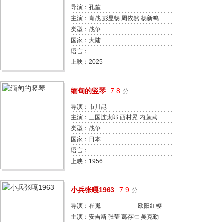
导演：孔笙
主演：肖战 彭昱畅 周依然 杨新鸣
阿如那 甘昀宸 周思羽 严知度 尹正
类型：战争
祖峰
国家：大陆
语言：
上映：2025
缅甸的竖琴
7.8
分
导演：市川昆
主演：三国连太郎 西村晃 内藤武
敏 中村荣二 安井昌二 森塚敏 三桥
类型：战争
达也 泽村国太郎 成濑昌彦 青木富
国家：日本
夫
语言：
上映：1956
小兵张嘎1963
7.9
分
导演：崔嵬 欧阳红樱
主演：安吉斯 张莹 葛存壮 吴克勤