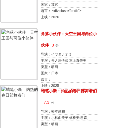
国家：其它
语言： <div class="imdb">
<label>imdbID：</label><div
上映：2026
class="content">
角落小伙伴：天空王国与两位小
伙伴
0
分
导演：イワタナオミ
主演：井之原快彦 本上真奈美
类型：动画
国家：日本
语言：
上映：2025
蜡笔小新：灼热的春日部舞者们
7.3
分
导演：桥本昌和
主演：小林由美子 楢桥美纪 森川
智之 兴梠里美 真柴摩利 林玉绪 一
类型：动画