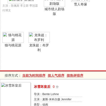
雪人奇缘
主演：陈佩斯 李立群 季冠霖
城市猎人剧场
付博文
版
猫与桃花源
龙珠超：布罗
利
排序方式：
当前为时间排序
按人气排序
按热评排序
冰雪坏皇后
0
分
导演：Bente Lohne
主演：麦斯·米科尔森 Jennifer
Lynn Wilson Charlie Bauer
类型：动画