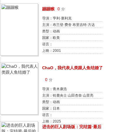
蹦蹦猴
0
分
导演：亨利·塞利克
主演：布兰登·费舍 布里吉特·方达
约翰·特托罗 克里斯·卡坦 吉安卡罗
类型：动画
·埃斯波西托 罗丝·麦高恩 戴夫·弗
国家：欧美
利 梅根·莫拉莉 鲍勃·奥登科克 派特
语言：
·基尔贝恩
上映：2001
ChaO，我代表人类跟人鱼结婚了
0
分
导演：青木康浩
主演：铃鹿央士 山田杏奈 山里亮
太 宍户佑名 梅原裕一郎 三宅健太
类型：动画
土屋安娜 川岛邦裕
国家：日本
语言：
上映：2025
进击的巨人剧场版：完结篇·最后