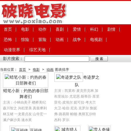
首页
电影
动作
喜剧
爱情
科幻
剧情
恐怖
惊险
冒险
动画
战争
电视剧
动漫世界
综艺天地
影片搜索：
当前位置：
首页
>
电影
>
动画
图表排序
奇迹梦之
队
蜡笔小新：灼热的春日部
主演：凯莱布·麦克劳克林 加
舞者们
布里埃尔·尤尼恩 斯蒂芬·库里
主演：小林由美子 楢桥美纪
亚伦·皮埃尔 妮可拉·考夫兰
森川智之 兴梠里美 真柴摩利
大卫·哈伯 尼克·克罗尔 詹妮
林玉绪 一龙斋贞友 山寺宏一
弗·路易斯 帕顿·奥斯瓦尔特
濑户麻沙美 速水奖
杰利·罗尔
豆福传