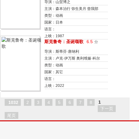
导演：山贺博之
主演：森本治行 弥生美月 曾我部
和恭 平野正人 铃置洋孝 伊泽弘 户
类型：动画
谷公次 安原义人 岛田敏 安西正弘
国家：日本
语言：
上映：1987
斯克鲁奇：圣诞颂歌
6.5
分
导演：斯蒂芬·唐纳利
主演：卢克·伊万斯 奥利维娅·科尔
曼 杰西·巴克利 强尼·弗林 弗拉·菲
类型：动画
吉尔斯·特雷拉 特雷弗·迪昂·尼古拉
国家：其它
斯 詹姆斯·科兹莫 荷马·托迪瓦拉 乔
语言：
纳森·普雷斯 杰米玛·露西·纽曼 德
上映：2022
文·波默罗伊
1
1032
2
3
4
5
6
7
8
下一页
尾页