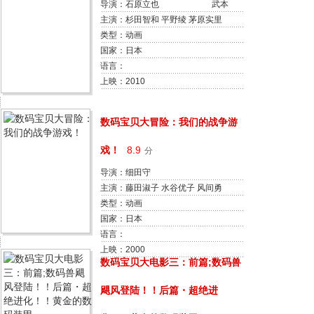
导演：石原立也 武本
康弘
主演：杉田智和 平野绫 茅原实里
后藤邑子 小野大辅 桑谷夏子 松冈
类型：动画
由贵 白石稔 松元惠 青木沙耶香
国家：日本
语言：
上映：2010
数码宝贝大冒险：我们的战争游
戏！
8.9
分
导演：细田守
主演：藤田淑子 水谷优子 风间勇
刀 天神有海 前田爱 小西宽子 菊池
类型：动画
正美 荒木香惠 坂本千夏 重松花鸟
国家：日本
语言：
上映：2000
数码宝贝大电影三：前篇;数码兽
飓风登陆！！后篇・超绝进