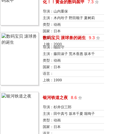
化！！黄金的数码装甲
7.3
分
导演：山内重保
主演：木内玲子 野田顺子 夏树莉
绪 远近孝一 浦和惠 荒木香惠 德光
类型：动画
由禾 山本泰辅 松本美和 宫原永海
国家：日本
数码宝贝 滚球兽的诞生
9.3
语言：
分
上映：2000
导演：细田守
主演：藤田淑子 荒木香惠 坂本千
夏 石丸博也 榊原良子 冬马由美 尾
类型：动画
小平志津香 菊地祥子 杉本优 永野
国家：日本
爱
语言：
上映：1999
银河铁道之夜
8.6
分
导演：杉井仪三郎
主演：田中真弓 坂本千夏 堀绚子
一城美由希 岛村佳江 槐柳二 八代
类型：动画
骏 新村礼子 大塚周夫 菊地英博
国家：日本
语言：