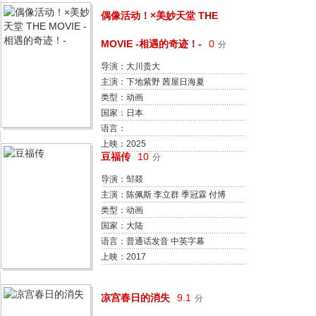
偶像活动！×美妙天堂 THE
MOVIE -相遇的奇迹！-
0
分
导演：大川贵大
主演：下地紫野 茜屋日海夏
类型：动画
国家：日本
语言：
上映：2025
豆福传
10
分
导演：邹燚
主演：陈佩斯 李立群 季冠霖 付博
文
类型：动画
国家：大陆
语言：普通话发音 中英字幕
上映：2017
HD
凉宫春日的消失
9.1
分