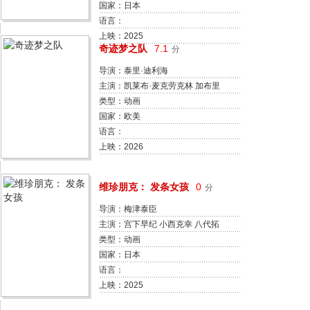
龙斋贞友 山寺宏一 濑户麻沙美 速
国家：日本
水奖
语言：
上映：2025
奇迹梦之队
7.1
分
导演：泰里·迪利海
亚当·罗塞特
主演：凯莱布·麦克劳克林 加布里
埃尔·尤尼恩 斯蒂芬·库里 亚伦·皮
类型：动画
埃尔 妮可拉·考夫兰 大卫·哈伯 尼克
国家：欧美
·克罗尔 詹妮弗·路易斯 帕顿·奥斯
语言：
瓦尔特 杰利·罗尔
上映：2026
维珍朋克： 发条女孩
0
分
导演：梅津泰臣
主演：宫下早纪 小西克幸 八代拓
田边留依 若本规夫 和泉风花 上坂
类型：动画
堇
国家：日本
语言：
上映：2025