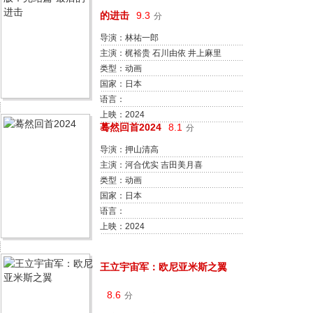
的进击
9.3
分
导演：林祐一郎
主演：梶裕贵 石川由依 井上麻里
奈 神谷浩史
类型：动画
国家：日本
语言：
上映：2024
蓦然回首2024
8.1
分
导演：押山清高
主演：河合优实 吉田美月喜
类型：动画
国家：日本
语言：
上映：2024
王立宇宙军：欧尼亚米斯之翼
8.6
分