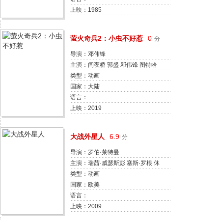
上映：1985
萤火奇兵2：小虫不好惹
0
分
导演：邓伟锋
主演：闫夜桥 郭盛 邓伟锋 图特哈
蒙 杨凝 叮当 沈念如 王云飞 王晨光
类型：动画
姚雷
国家：大陆
语言：
上映：2019
大战外星人
6.9
分
导演：罗伯·莱特曼
康拉德·弗农
主演：瑞茜·威瑟斯彭 塞斯·罗根 休
·劳瑞 威尔·阿奈特 基弗·萨瑟兰 保
类型：动画
罗·路德 蕾妮·齐薇格 麦斯·米科尔
国家：欧美
森 陈伟霆 约翰·卡拉辛斯基
语言：
上映：2009