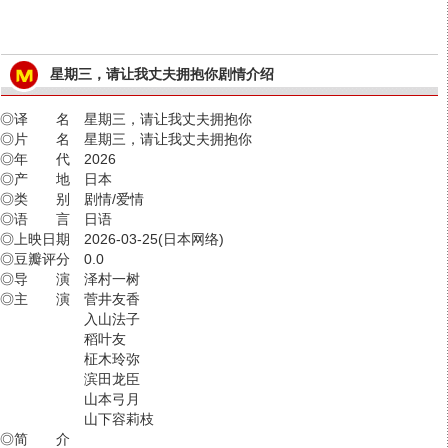
星期三，请让我丈夫拥抱你剧情介绍
◎译 名 星期三，请让我丈夫拥抱你
◎片 名 星期三，请让我丈夫拥抱你
◎年 代 2026
◎产 地 日本
◎类 别 剧情/爱情
◎语 言 日语
◎上映日期 2026-03-25(日本网络)
◎豆瓣评分 0.0
◎导 演 泽村一树
◎主 演 菅井友香
入山法子
稻叶友
柾木玲弥
滨田龙臣
山本弓月
山下容莉枝
◎简 介